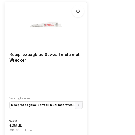
Reciprozaagblad Sawzall multi mat.
Wrecker
Verkrijgbaar in
Reciprozaagblad Sawzall multi mat. Wrecker 150 mm 7/11-Tpi (5 stuks)
Recipro
€32,95
€28,00
€33,88
Incl. btw