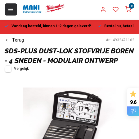
0
Vandaag besteld, binnen 1-2 dagen geleverd*
Bestel nu, betaal la
Terug
Art: 4932471162
SDS-PLUS DUST-LOK STOFVRIJE BOREN
- 4 SNEDEN - MODULAIR ONTWERP
Vergelijk
9.6