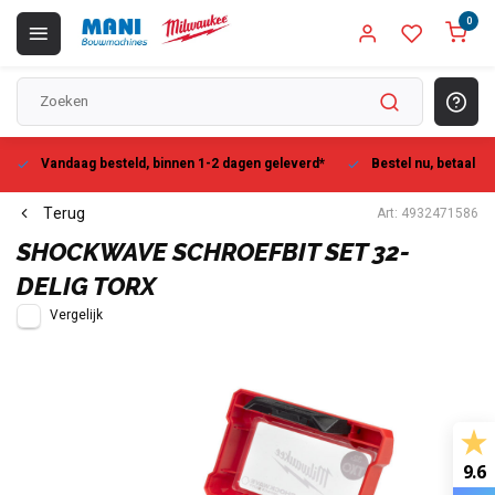
0
Vandaag besteld, binnen 1-2 dagen geleverd*
Bestel nu, betaal la
Terug
Art: 4932471586
SHOCKWAVE SCHROEFBIT SET 32-
DELIG TORX
Vergelijk
9.6