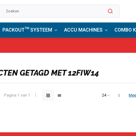
PACKOUT™ SYSTEEM
ACCU MACHINES
COMBO K
en 1-2 dagen geleverd*
Bestel nu, betaal later
Gratis bezorgd, 
TEN GETAGD MET 12FIW14
Pagina 1 van 1
Mee