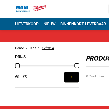
UITVERKOOP
NIEUW
BINNENKORT LEVERBAAR
Milwaukee Heavy Duty Center
Vandaag besteld, binn
Home
Tags
12fiw14
PRIJS
PRODUC
0 Producten
€0 - €5