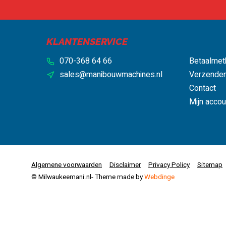
Milwaukee Heavy Duty Center
Vandaag besteld, bin
KLANTENSERVICE
070-368 64 66
Betaalmet
sales@manibouwmachines.nl
Verzenden
Contact
Mijn accou
Algemene voorwaarden
Disclaimer
Privacy Policy
Sitemap
© Milwaukeemani.nl
- Theme made by
Webdinge