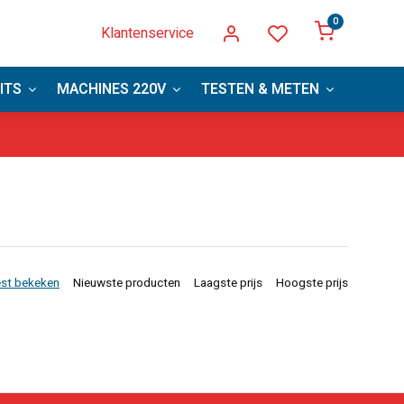
0
Klantenservice
ITS
MACHINES 220V
TESTEN & METEN
PBM
vanaf € 75,00
st bekeken
Nieuwste producten
Laagste prijs
Hoogste prijs