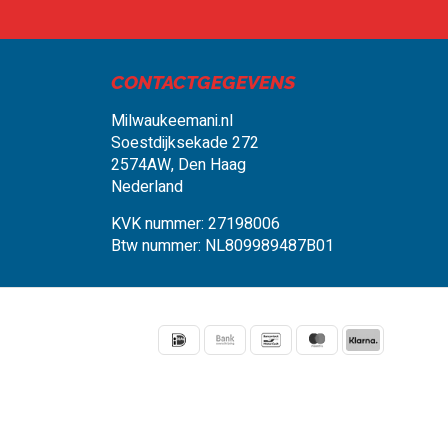
, vanaf € 75,00
CONTACTGEGEVENS
Milwaukeemani.nl
Soestdijksekade 272
2574AW, Den Haag
Nederland
KVK nummer: 27198006
Btw nummer: NL809989487B01