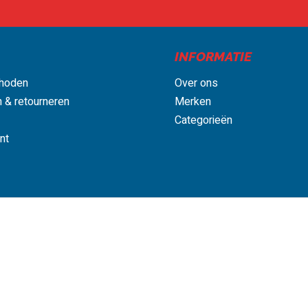
nen 1-2 dagen geleverd*
Bestel nu, betaal later
Gratis bezorgd
INFORMATIE
hoden
Over ons
 & retourneren
Merken
Categorieën
nt