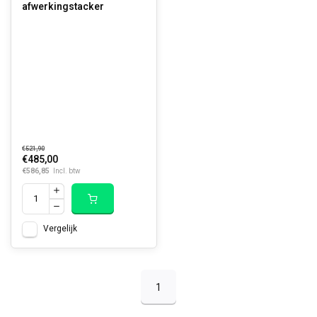
afwerkingstacker
€521,90
€485,00
€586,85
Incl. btw
Vergelijk
1