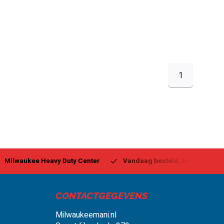
1
ukee Heavy Duty Center
Vandaag besteld, binnen 1-2 dagen g
CONTACTGEGEVENS
Milwaukeemani.nl