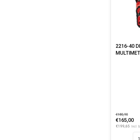
2216-40 D
MULTIMET
€180,90
€165,00
€199,65
Incl. 