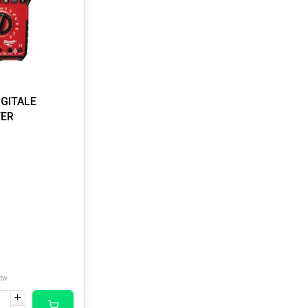
IGITALE
ER
btw