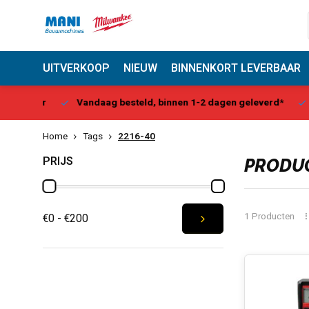
UITVERKOOP
NIEUW
BINNENKORT LEVERBAAR
Center
Vandaag besteld, binnen 1-2 dagen geleverd*
Be
Home
Tags
2216-40
PRIJS
PRODUC
1 Producten
€0 - €200