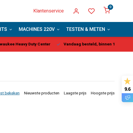
0
Klantenservice
ITS
MACHINES 220V
TESTEN & METEN
PBM
kee Heavy Duty Center
Vandaag besteld, binnen 1-2 dagen gel
9.6
st bekeken
Nieuwste producten
Laagste prijs
Hoogste prijs