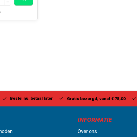
k
stel nu, betaal later
Milwa
Gratis bezorgd, vanaf € 75,00
INFORMATIE
hoden
Over ons