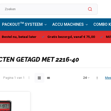
PACKOUT™ SYSTEEM
ACCU MACHINES
COMBO K
stel nu, betaal later
Gratis bezorgd, vanaf € 75,00
Milwau
TEN GETAGD MET 2216-40
Pagina 1 van 1
Mee