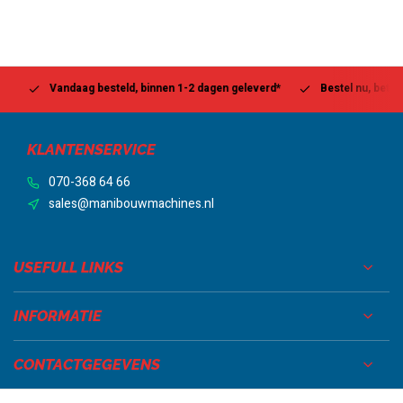
Vandaag besteld, binnen 1-2 dagen geleverd*
Bestel nu, betaal la
KLANTENSERVICE
070-368 64 66
sales@manibouwmachines.nl
USEFULL LINKS
INFORMATIE
CONTACTGEGEVENS