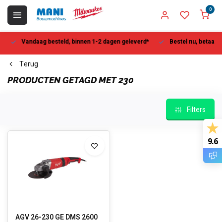
0
Vandaag besteld, binnen 1-2 dagen geleverd*
Bestel nu, betaal la
Terug
PRODUCTEN GETAGD MET 230
Filters
9.6
AGV 26-230 GE DMS 2600