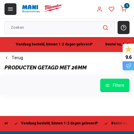
0
Vandaag besteld, binnen 1-2 dagen geleverd*
Bestel nu, betaal la
9.6
Terug
PRODUCTEN GETAGD MET 26MM
Filters
r
Vandaag besteld, binnen 1-2 dagen geleverd*
Bestel nu, betaal 