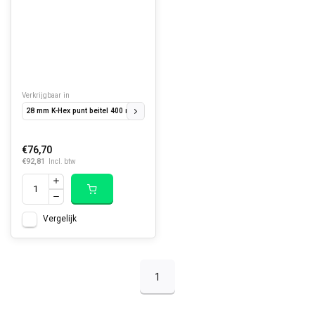
Verkrijgbaar in
28 mm K-Hex punt beitel 400 mm.
28 mm K-Hex platte beitel 400 x 35 mm
28 mm
€76,70
€92,81
Incl. btw
Vergelijk
1