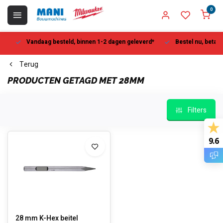
0
Vandaag besteld, binnen 1-2 dagen geleverd*
Bestel nu, betaal la
Terug
PRODUCTEN GETAGD MET 28MM
Filters
9.6
28 mm K-Hex beitel