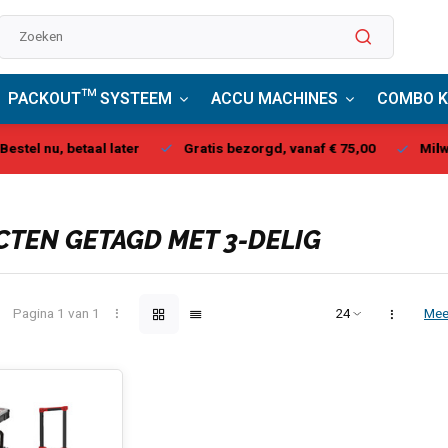
PACKOUT™ SYSTEEM
ACCU MACHINES
COMBO K
stel nu, betaal later
Gratis bezorgd, vanaf € 75,00
Milwau
TEN GETAGD MET 3-DELIG
Pagina 1 van 1
Mee