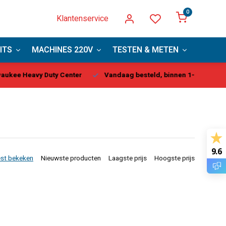
0
Klantenservice
ITS
MACHINES 220V
TESTEN & METEN
PBM
kee Heavy Duty Center
Vandaag besteld, binnen 1-2 dagen gel
9.6
st bekeken
Nieuwste producten
Laagste prijs
Hoogste prijs