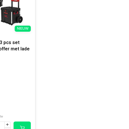
NIEUW
 pcs set
offer met lade
btw