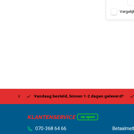
Vergelij
Center
Vandaag besteld, binnen 1-2 dagen geleverd*
Be
KLANTENSERVICE
nu open
070-368 64 66
Betaalmet