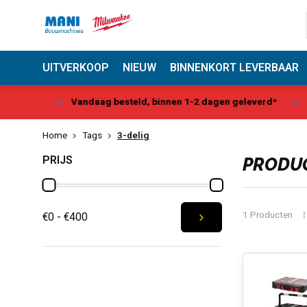
UITVERKOOP
NIEUW
BINNENKORT LEVERBAAR
Center
Vandaag besteld, binnen 1-2 dagen geleverd*
Be
Home
Tags
3-delig
PRIJS
PRODUC
1 Producten
€0 - €400