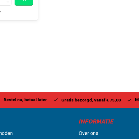
k
stel nu, betaal later
Milwa
Gratis bezorgd, vanaf € 75,00
INFORMATIE
hoden
Over ons