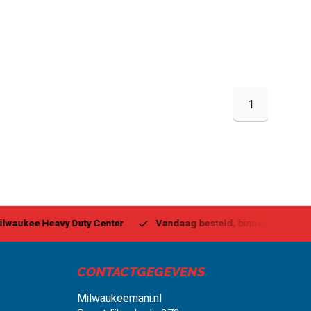
1
ukee Heavy Duty Center
Vandaag besteld, binnen 1-2 dagen g
CONTACTGEGEVENS
Milwaukeemani.nl