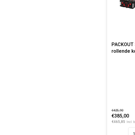
PACKOUT 3
rollende k
€425,90
€385,00
€465,85
Incl. 