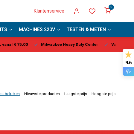
0
Klantenservice
ITS
MACHINES 220V
TESTEN & METEN
PBM
ukee Heavy Duty Center
Vandaag besteld, binnen 1-2 dagen ge
9.6
st bekeken
Nieuwste producten
Laagste prijs
Hoogste prijs