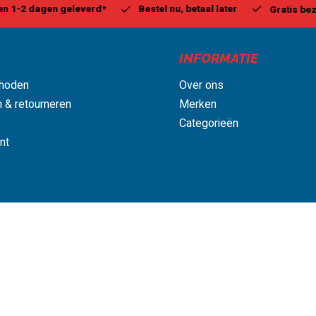
estel nu, betaal later
Milw
Gratis bezorgd, vanaf € 75,00
INFORMATIE
hoden
Over ons
 & retourneren
Merken
Categorieën
nt