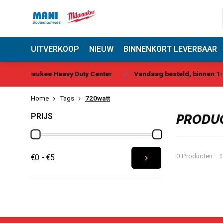
UITVERKOOP
NIEUW
BINNENKORT LEVERBAAR
 Center
Vandaag besteld, binnen 1-2 dagen geleverd*
Be
Home
Tags
720watt
PRIJS
PRODUC
0 Producten
€0 - €5