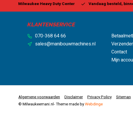
 Center
Vandaag besteld, binnen 1-2 dagen geleverd*
B
KLANTENSERVICE
070-368 64 66
Betaalmet
sales@manibouwmachines.nl
Verzenden
Contact
Mijn accou
Algemene voorwaarden
Disclaimer
Privacy Policy
Sitemap
© Milwaukeemani.nl
- Theme made by
Webdinge