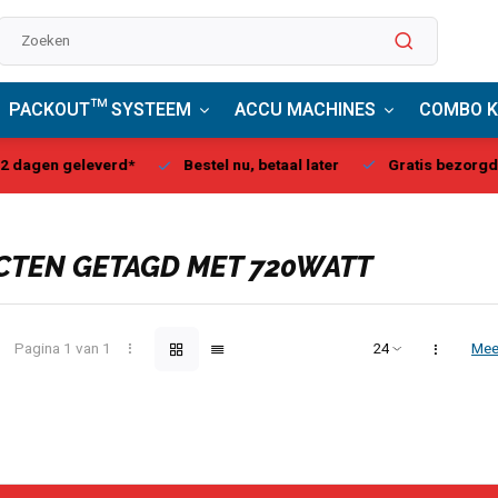
PACKOUT™ SYSTEEM
ACCU MACHINES
COMBO K
stel nu, betaal later
Gratis bezorgd, vanaf € 75,00
Milwa
TEN GETAGD MET 720WATT
Pagina 1 van 1
Mee