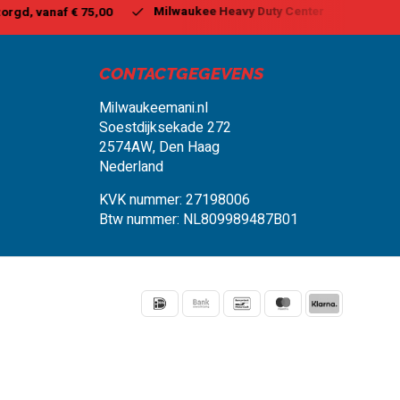
aukee Heavy Duty Center
Vandaag besteld, binnen 1-2 dagen 
CONTACTGEGEVENS
Milwaukeemani.nl
Soestdijksekade 272
2574AW, Den Haag
Nederland
KVK nummer: 27198006
Btw nummer: NL809989487B01