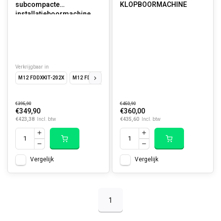
subcompacte
KLOPBOORMACHINE
installatieboormachine
Verkrijgbaar in
M12 FDDXKIT-202X
M12 FDDXKIT-0X
M12 FDDX-0
€395,90
€450,90
€349,90
€360,00
€423,38
€435,60
Incl. btw
Incl. btw
Vergelijk
Vergelijk
1