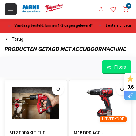
0
Vandaag besteld, binnen 1-2 dagen geleverd*
Bestel nu, betaal la
Terug
PRODUCTEN GETAGD MET ACCUBOORMACHINE
Filters
9.6
UITVERKOOP
M12 FDDXKIT FUEL
M18 BPD ACCU