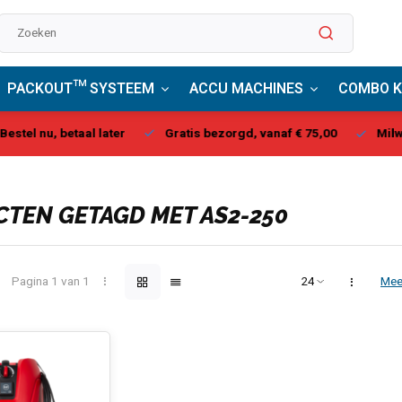
PACKOUT™ SYSTEEM
ACCU MACHINES
COMBO K
stel nu, betaal later
Gratis bezorgd, vanaf € 75,00
Milwau
TEN GETAGD MET AS2-250
Pagina 1 van 1
Mee