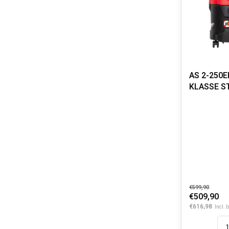
AS 2-250E
KLASSE S
€599,90
€509,90
€616,98
Incl. 