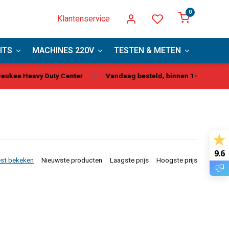
0
Klantenservice
ITS
MACHINES 220V
TESTEN & METEN
PBM
kee Heavy Duty Center
Vandaag besteld, binnen 1-2 dagen gel
9.6
st bekeken
Nieuwste producten
Laagste prijs
Hoogste prijs