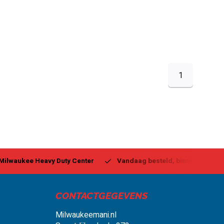
1
ukee Heavy Duty Center
Vandaag besteld, binnen 1-2 dagen g
CONTACTGEGEVENS
Milwaukeemani.nl