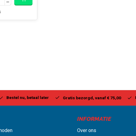
k
stel nu, betaal later
Milwa
Gratis bezorgd, vanaf € 75,00
INFORMATIE
hoden
Over ons