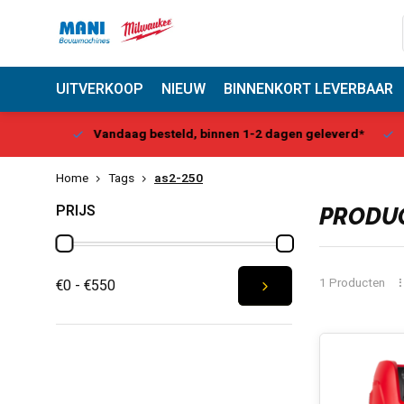
UITVERKOOP
NIEUW
BINNENKORT LEVERBAAR
Center
Vandaag besteld, binnen 1-2 dagen geleverd*
Be
Home
Tags
as2-250
PRIJS
PRODUC
1 Producten
€0 - €550