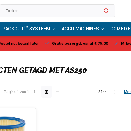
PACKOUT™ SYSTEEM
ACCU MACHINES
COMBO K
stel nu, betaal later
Gratis bezorgd, vanaf € 75,00
Milwau
TEN GETAGD MET AS250
Pagina 1 van 1
Mee