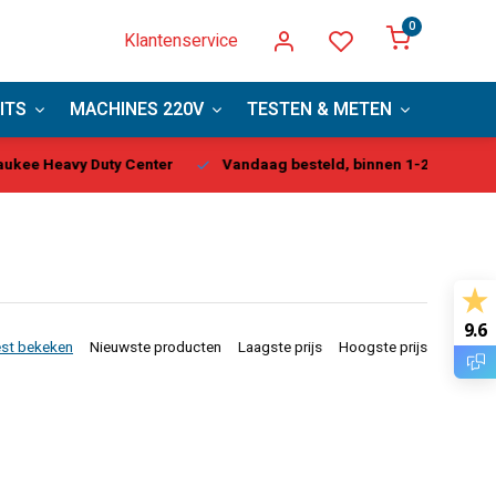
0
Klantenservice
ITS
MACHINES 220V
TESTEN & METEN
PBM
kee Heavy Duty Center
Vandaag besteld, binnen 1-2 dagen gel
9.6
st bekeken
Nieuwste producten
Laagste prijs
Hoogste prijs