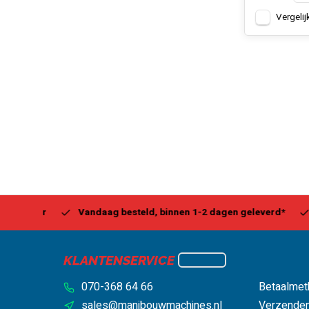
Vergelij
Center
Vandaag besteld, binnen 1-2 dagen geleverd*
Be
KLANTENSERVICE
070-368 64 66
Betaalmet
sales@manibouwmachines.nl
Verzenden