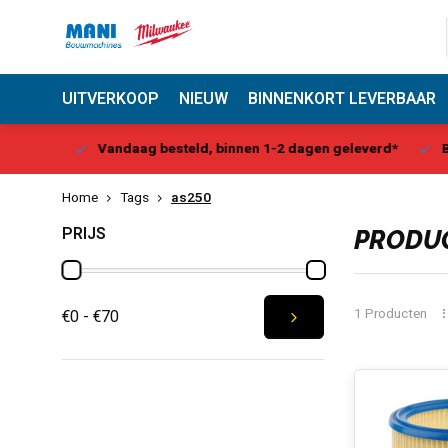
UITVERKOOP
NIEUW
BINNENKORT LEVERBAAR
Center
Vandaag besteld, binnen 1-2 dagen geleverd*
Be
Home
Tags
as250
PRIJS
PRODUC
1 Producten
€0 - €70