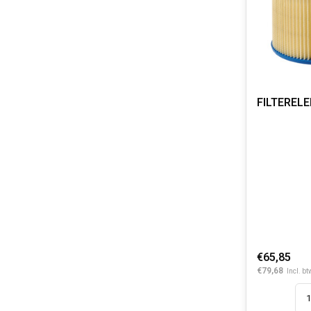
FILTEREL
€65,85
€79,68
Incl. bt