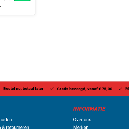
k
stel nu, betaal later
Milwa
Gratis bezorgd, vanaf € 75,00
INFORMATIE
hoden
Over ons
 & retourneren
Merken