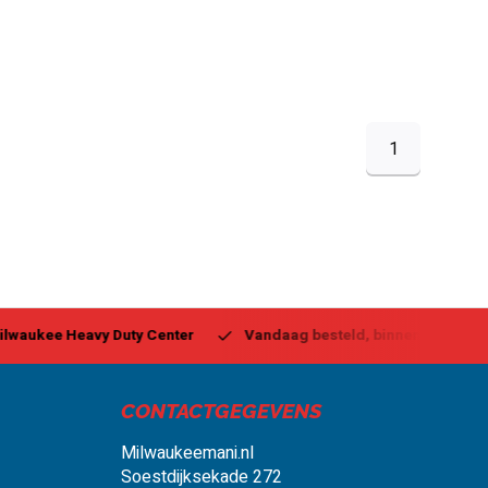
1
ukee Heavy Duty Center
Vandaag besteld, binnen 1-2 dagen g
CONTACTGEGEVENS
Milwaukeemani.nl
Soestdijksekade 272