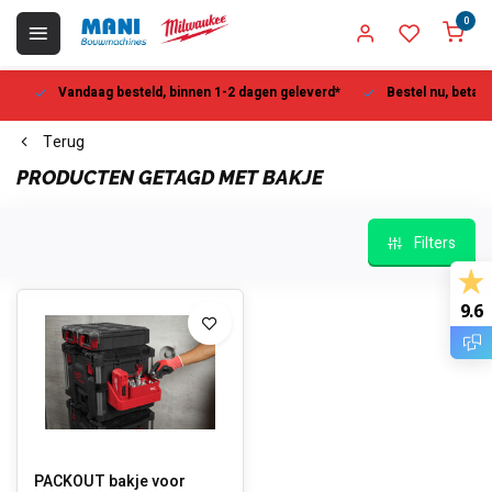
0
Vandaag besteld, binnen 1-2 dagen geleverd*
Bestel nu, betaal la
Terug
PRODUCTEN GETAGD MET BAKJE
Filters
9.6
PACKOUT bakje voor