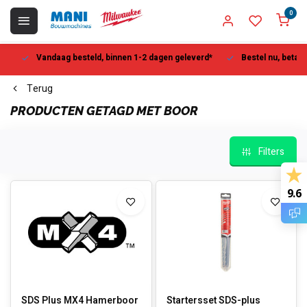
0
Vandaag besteld, binnen 1-2 dagen geleverd*
Bestel nu, betaal la
Terug
PRODUCTEN GETAGD MET BOOR
Filters
9.6
SDS Plus MX4 Hamerboor
Startersset SDS-plus