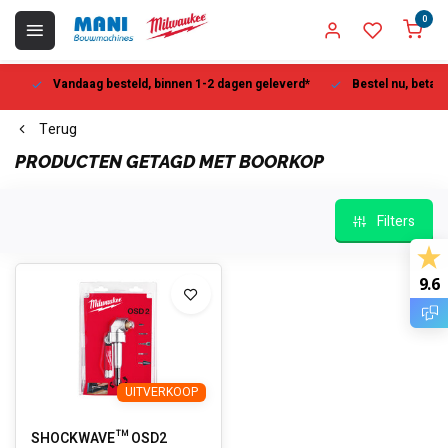
0
Vandaag besteld, binnen 1-2 dagen geleverd*
Bestel nu, betaal la
Terug
PRODUCTEN GETAGD MET BOORKOP
Filters
9.6
UITVERKOOP
SHOCKWAVE™ OSD2