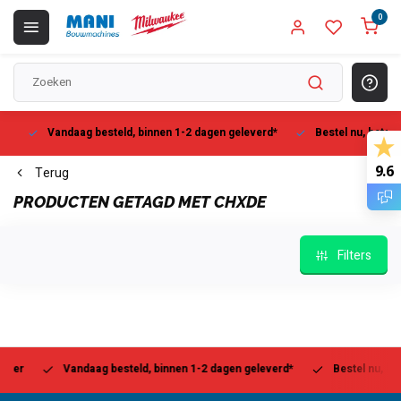
0
Vandaag besteld, binnen 1-2 dagen geleverd*
Bestel nu, betaal la
9.6
Terug
PRODUCTEN GETAGD MET CHXDE
Filters
r
Vandaag besteld, binnen 1-2 dagen geleverd*
Bestel nu, betaal 