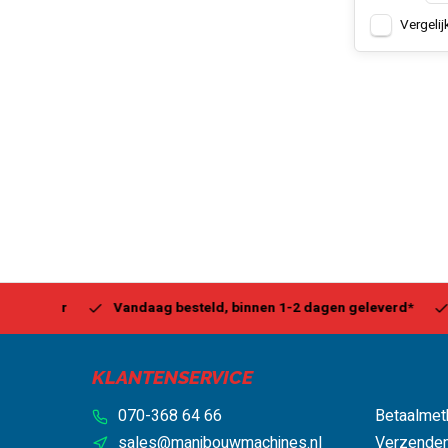
Vergelij
Center
Vandaag besteld, binnen 1-2 dagen geleverd*
Be
KLANTENSERVICE
070-368 64 66
Betaalmet
sales@manibouwmachines.nl
Verzenden