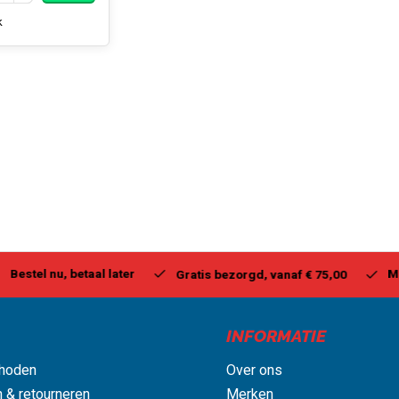
k
stel nu, betaal later
Milwa
Gratis bezorgd, vanaf € 75,00
INFORMATIE
hoden
Over ons
 & retourneren
Merken