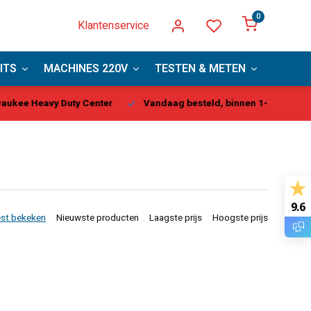
0
Klantenservice
ITS
MACHINES 220V
TESTEN & METEN
PBM
kee Heavy Duty Center
Vandaag besteld, binnen 1-2 dagen gel
9.6
st bekeken
Nieuwste producten
Laagste prijs
Hoogste prijs