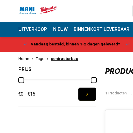
UITVERKOOP
NIEUW
BINNENKORT LEVERBAAR
Center
Vandaag besteld, binnen 1-2 dagen geleverd*
Be
Home
Tags
contractorbag
PRIJS
PRODU
1 Producten
€0 - €15