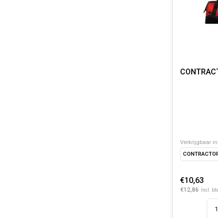
CONTRAC
Verkrijgbaar in
CONTRACTOR
€10,63
€12,86
Incl. bt