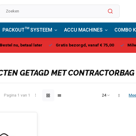
PACKOUT™ SYSTEEM
ACCU MACHINES
COMBO K
stel nu, betaal later
Gratis bezorgd, vanaf € 75,00
Milwau
CTEN GETAGD MET CONTRACTORBAG
Pagina 1 van 1
Mee