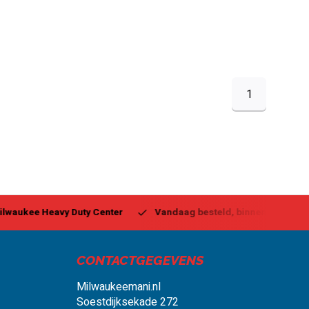
1
ukee Heavy Duty Center
Vandaag besteld, binnen 1-2 dagen g
CONTACTGEGEVENS
Milwaukeemani.nl
Soestdijksekade 272