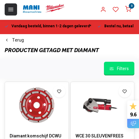
0
Vandaag besteld, binnen 1-2 dagen geleverd*
Bestel nu, betaal la
Terug
PRODUCTEN GETAGD MET DIAMANT
Filters
9.6
Diamant komschijf DCWU
WCE 30 SLEUVENFREES