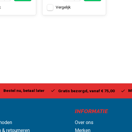
k
Vergelijk
stel nu, betaal later
Milwa
Gratis bezorgd, vanaf € 75,00
INFORMATIE
hoden
Over ons
 & retourneren
Merken