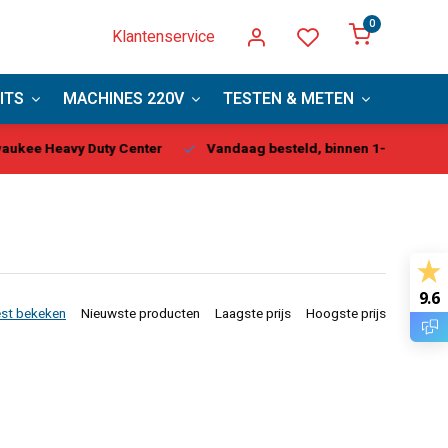
0
Klantenservice
ITS
MACHINES 220V
TESTEN & METEN
PBM
kee Heavy Duty Center
Vandaag besteld, binnen 1-2 dagen gel
9.6
st bekeken
Nieuwste producten
Laagste prijs
Hoogste prijs