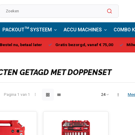
PACKOUT™ SYSTEEM
ACCU MACHINES
COMBO K
stel nu, betaal later
Gratis bezorgd, vanaf € 75,00
Milwau
TEN GETAGD MET DOPPENSET
Pagina 1 van 1
Mee