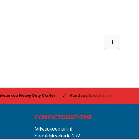
1
ukee Heavy Duty Center
Vandaag besteld, binnen 1-2 dagen g
CONTACTGEGEVENS
Milwaukeemani.nl
Soestdijksekade 272