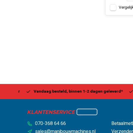
Vergelij
Center
Vandaag besteld, binnen 1-2 dagen geleverd*
Be
KLANTENSERVICE
070-368 64 66
Betaalmet
sales@manibouwmachines.nl
Verzenden