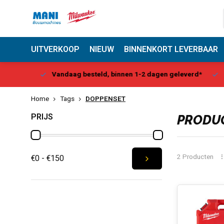
UITVERKOOP
NIEUW
BINNENKORT LEVERBAAR
Center
Vandaag besteld, binnen 1-2 dagen geleverd*
Be
Home
Tags
DOPPENSET
PRIJS
PRODUC
2 Producten
€0 - €150