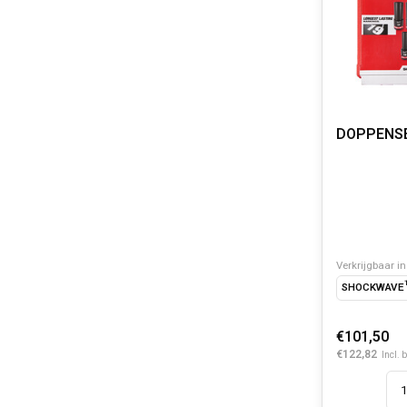
Verkrijgbaar in
SHOCKWAVE™ K
€101,50
€122,82
Incl. 