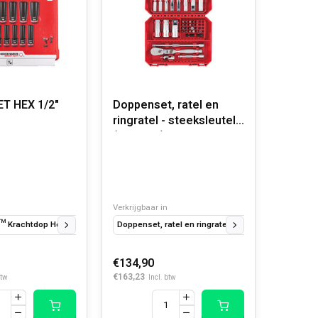
DOPPENSET HEX 1/2"
Doppenset, ratel en
ringratel - steeksleutel
(42-delig)
Verkrijgbaar in
rachtdop Hex 1/2" kort set - 13 stuks
Doppenset, ratel en ringratel - steeksleutel (42-del
SHOCKWAVE™ Krachtdop Hex 1/2" lang
€134,90
€163,23
btw
Incl. btw