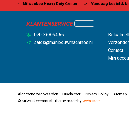
y Center
Vandaag besteld, binnen 1-2 dagen geleverd*
KLANTENSERVICE
070-368 64 66
Betaalmet
sales@manibouwmachines.nl
Verzenden
Contact
Mijn accou
Algemene voorwaarden
Disclaimer
Privacy Policy
Sitemap
© Milwaukeemani.nl
- Theme made by
Webdinge