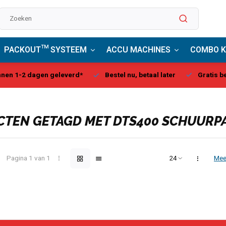
PACKOUT™ SYSTEEM
ACCU MACHINES
COMBO K
estel nu, betaal later
Gratis bezorgd, vanaf € 75,00
Milw
TEN GETAGD MET DTS400 SCHUURP
Pagina 1 van 1
Mee