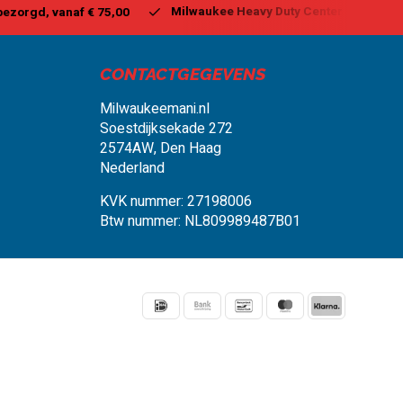
waukee Heavy Duty Center
Vandaag besteld, binnen 1-2 dagen
CONTACTGEGEVENS
Milwaukeemani.nl
Soestdijksekade 272
2574AW, Den Haag
Nederland
KVK nummer: 27198006
Btw nummer: NL809989487B01