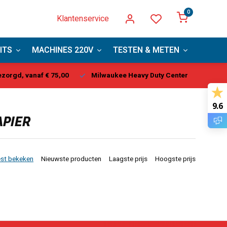
0
Klantenservice
ITS
MACHINES 220V
TESTEN & METEN
PBM
aukee Heavy Duty Center
Vandaag besteld, binnen 1-2 dagen g
9.6
APIER
st bekeken
Nieuwste producten
Laagste prijs
Hoogste prijs