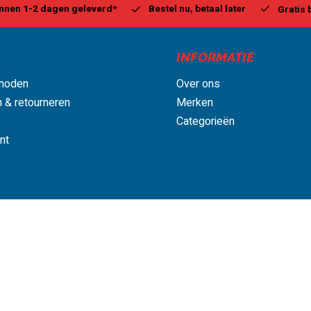
Bestel nu, betaal later
Mil
Gratis bezorgd, vanaf € 75,00
INFORMATIE
hoden
Over ons
 & retourneren
Merken
Categorieën
nt