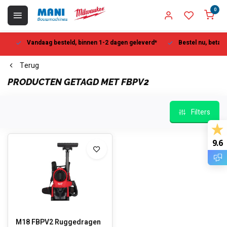
0
Vandaag besteld, binnen 1-2 dagen geleverd*
Bestel nu, betaal la
Terug
PRODUCTEN GETAGD MET FBPV2
Filters
9.6
M18 FBPV2 Ruggedragen