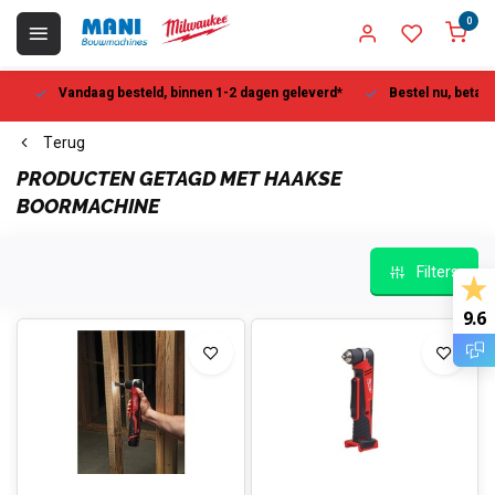
0
Vandaag besteld, binnen 1-2 dagen geleverd*
Bestel nu, betaal la
Terug
PRODUCTEN GETAGD MET HAAKSE
BOORMACHINE
Filters
9.6