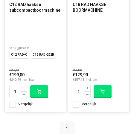
C12 RAD haakse
C18 RAD HAAKSE
subcompactboormachine
BOORMACHINE
Verkrijgbaar in
C12 RAD-O
C12 RAD-202B
€219,90
€144,90
€199,00
€129,90
€240,79
€157,18
Incl. btw
Incl. btw
Vergelijk
Vergelijk
1