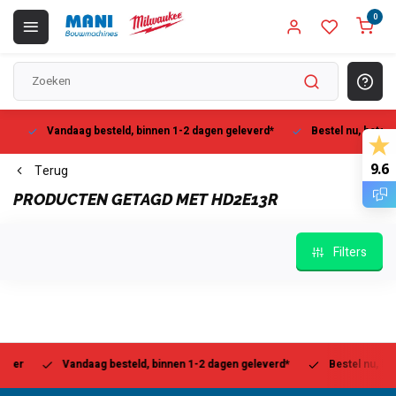
0
Vandaag besteld, binnen 1-2 dagen geleverd*
Bestel nu, betaal la
9.6
Terug
PRODUCTEN GETAGD MET HD2E13R
Filters
r
Vandaag besteld, binnen 1-2 dagen geleverd*
Bestel nu, betaal 