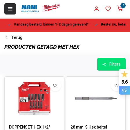
0
Vandaag besteld, binnen 1-2 dagen geleverd*
Bestel nu, betaal la
Terug
PRODUCTEN GETAGD MET HEX
Filters
9.6
DOPPENSET HEX 1/2"
28 mm K-Hex beitel