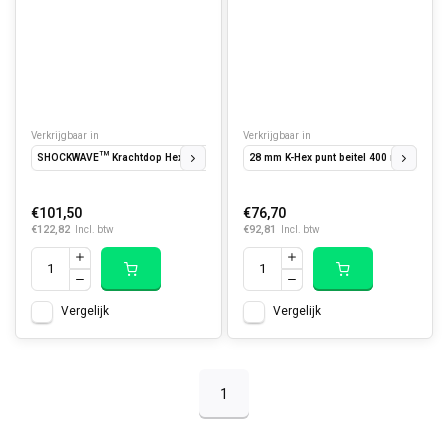
Verkrijgbaar in
Verkrijgbaar in
SHOCKWAVE™ Krachtdop Hex 1/2" kort set - 13 stuks
28 mm K-Hex punt beitel 400 mm.
SHOCKWAVE™ Krachtdop Hex
28 m
€101,50
€76,70
€122,82
€92,81
Incl. btw
Incl. btw
Vergelijk
Vergelijk
1