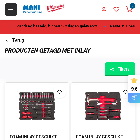
0
Vandaag besteld, binnen 1-2 dagen geleverd*
Bestel nu, betaal la
Terug
PRODUCTEN GETAGD MET INLAY
Filters
9.6
FOAM INLAY GESCHIKT
FOAM INLAY GESCHIKT