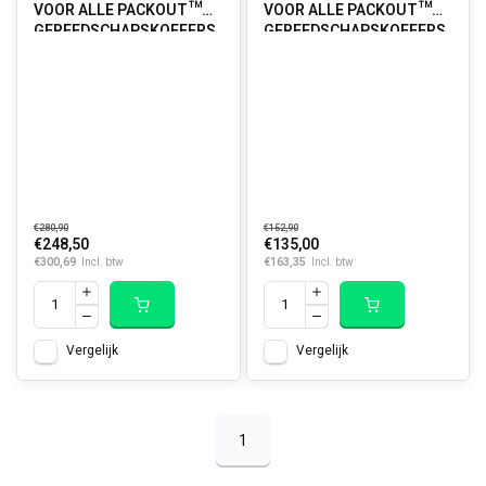
VOOR ALLE PACKOUT™
VOOR ALLE PACKOUT™
GEREEDSCHAPSKOFFERS
GEREEDSCHAPSKOFFERS
MET LADES MET
MET LADES VOOR DE
(RINGRATEL)STEEKSLEUTELS
TIMMERMAN (6-DELIG)
(55-DELIG)
€280,90
€152,90
€248,50
€135,00
€300,69
€163,35
Incl. btw
Incl. btw
Vergelijk
Vergelijk
1