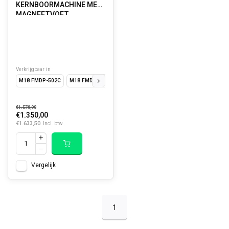
KERNBOORMACHINE MET
MAGNEETVOET
Verkrijgbaar in
M18 FMDP-502C
M18 FMDP-0C
€1.578,90
€1.350,00
€1.633,50
Incl. btw
Vergelijk
1