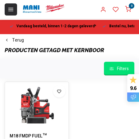
0
Vandaag besteld, binnen 1-2 dagen geleverd*
Bestel nu, betaal la
Terug
PRODUCTEN GETAGD MET KERNBOOR
Filters
9.6
M18 FMDP FUEL™