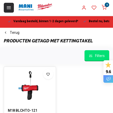
0
Vandaag besteld, binnen 1-2 dagen geleverd*
Bestel nu, betaal la
Terug
PRODUCTEN GETAGD MET KETTINGTAKEL
Filters
9.6
M18 BLCHTO-121