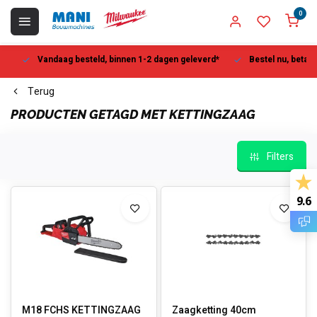
0
Vandaag besteld, binnen 1-2 dagen geleverd*
Bestel nu, betaal la
Terug
PRODUCTEN GETAGD MET KETTINGZAAG
Filters
9.6
M18 FCHS KETTINGZAAG
Zaagketting 40cm