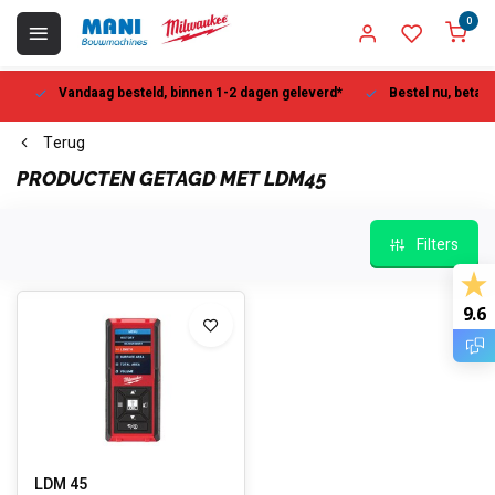
0
Vandaag besteld, binnen 1-2 dagen geleverd*
Bestel nu, betaal la
Terug
PRODUCTEN GETAGD MET LDM45
Filters
9.6
LDM 45