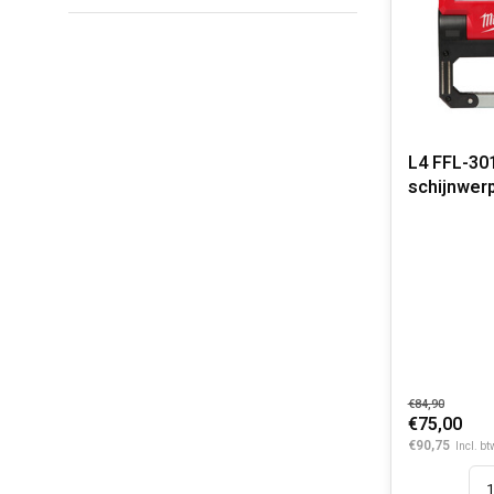
L4 FFL-301
schijnwerp
€84,90
€75,00
€90,75
Incl. bt