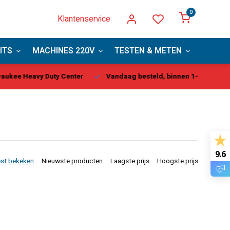
0
Klantenservice
ITS
MACHINES 220V
TESTEN & METEN
PBM
kee Heavy Duty Center
Vandaag besteld, binnen 1-2 dagen gel
9.6
st bekeken
Nieuwste producten
Laagste prijs
Hoogste prijs