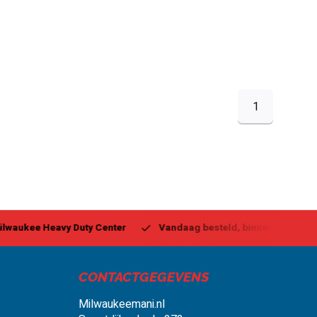
1
ukee Heavy Duty Center
Vandaag besteld, binnen 1-2 dagen g
CONTACTGEGEVENS
Milwaukeemani.nl