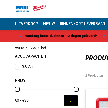
UITVERKOOP
NIEUW
BINNENKORT LEVERBAAR
Center
Vandaag besteld, binnen 1-2 dagen geleverd*
Be
Home
Tags
led
ACCUCAPACITEIT
PRODUC
3.0 Ah
2 Producten
PRIJS
€0 - €80