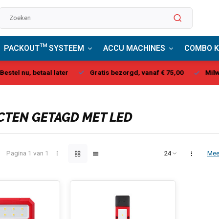
PACKOUT™ SYSTEEM
ACCU MACHINES
COMBO K
stel nu, betaal later
Gratis bezorgd, vanaf € 75,00
Milwau
TEN GETAGD MET LED
Pagina 1 van 1
Mee