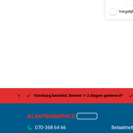
Vergelij
Center
Vandaag besteld, binnen 1-2 dagen geleverd*
Be
KLANTENSERVICE
070-368 64 66
Betaalmet