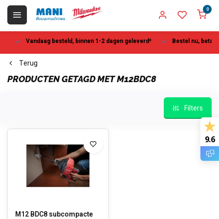
0
Vandaag besteld, binnen 1-2 dagen geleverd*
Bestel nu, betaal la
Terug
PRODUCTEN GETAGD MET M12BDC8
Filters
9.6
M12 BDC8 subcompacte