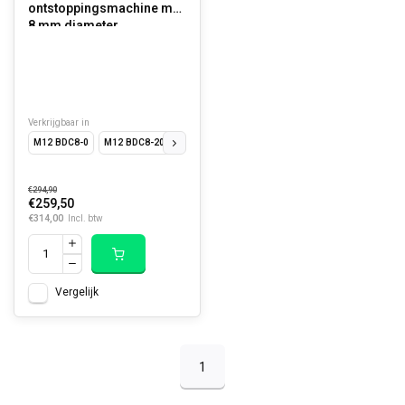
ontstoppingsmachine met
8 mm diameter
spiraalkabel
Verkrijgbaar in
M12 BDC8-0
M12 BDC8-202C
Veer 8 mm x 7,6 m, rechte avegaar
€294,90
€259,50
€314,00
Incl. btw
Vergelijk
1