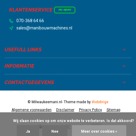
KLANTENSERVICE
nu open
070-368 64 66
sales@manibouwmachines.nl
USEFULL LINKS
INFORMATIE
CONTACTGEGEVENS
© Milwaukeemani.nl
- Theme made by
Webdinge
Algemene voorwaarden
Disclaimer
Privacy Policy
Sitemap
            Wij slaan cookies op om onze website te verbeteren. Is dat akkoord?

Ja
Nee
Meer over cookies »