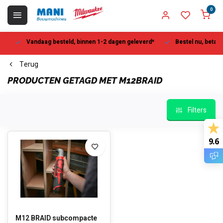
0
Vandaag besteld, binnen 1-2 dagen geleverd*
Bestel nu, betaal la
Terug
PRODUCTEN GETAGD MET M12BRAID
Filters
9.6
M12 BRAID subcompacte