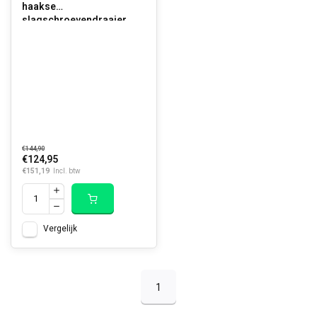
haakse
slagschroevendraaier
€144,90
€124,95
€151,19
Incl. btw
Vergelijk
1