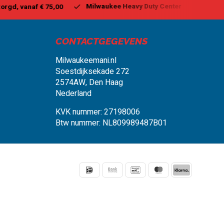
aukee Heavy Duty Center
Vandaag besteld, binnen 1-2 dagen 
CONTACTGEGEVENS
Milwaukeemani.nl
Soestdijksekade 272
2574AW, Den Haag
Nederland
KVK nummer: 27198006
Btw nummer: NL809989487B01