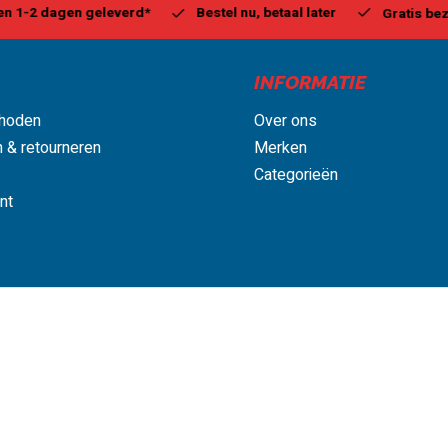
estel nu, betaal later
Milw
Gratis bezorgd, vanaf € 75,00
INFORMATIE
hoden
Over ons
 & retourneren
Merken
Categorieën
nt