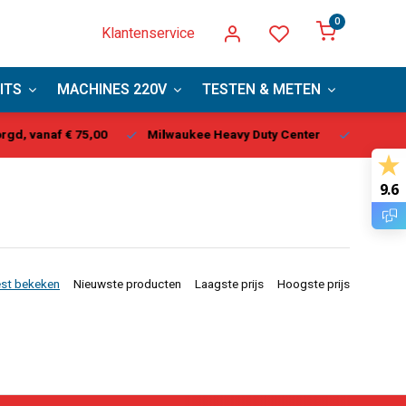
0
Klantenservice
ITS
MACHINES 220V
TESTEN & METEN
PBM
ukee Heavy Duty Center
Vandaag besteld, binnen 1-2 dagen ge
9.6
st bekeken
Nieuwste producten
Laagste prijs
Hoogste prijs