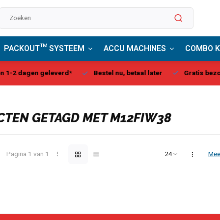
PACKOUT™ SYSTEEM
ACCU MACHINES
COMBO K
estel nu, betaal later
Gratis bezorgd, vanaf € 75,00
Milwa
TEN GETAGD MET M12FIW38
Pagina 1 van 1
Mee