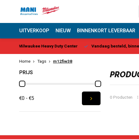
UITVERKOOP
NIEUW
BINNENKORT LEVERBAAR
 Center
Vandaag besteld, binnen 1-2 dagen geleverd*
B
Home
Tags
m12fiw38
PRIJS
PRODUC
0 Producten
€0 - €5