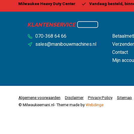
 Center
Vandaag besteld, binnen 1-2 dagen geleverd*
B
KLANTENSERVICE
070-368 64 66
Betaalmet
sales@manibouwmachines.nl
Verzenden
Contact
Mijn accou
Algemene voorwaarden
Disclaimer
Privacy Policy
Sitemap
© Milwaukeemani.nl
- Theme made by
Webdinge