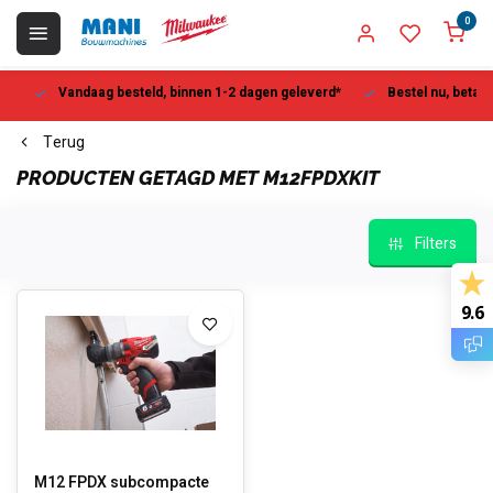
0
Vandaag besteld, binnen 1-2 dagen geleverd*
Bestel nu, betaal la
Terug
PRODUCTEN GETAGD MET M12FPDXKIT
Filters
9.6
M12 FPDX subcompacte