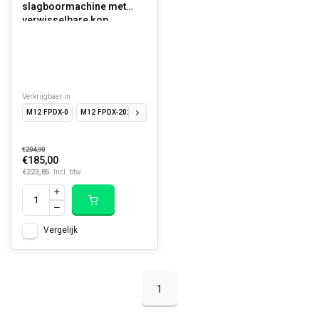
slagboormachine met
verwisselbare kop
Verkrijgbaar in
M12 FPDX-0
M12 FPDX-202X
M12 FPDXKIT-202X
€204,90
€185,00
€223,85
Incl. btw
Vergelijk
1