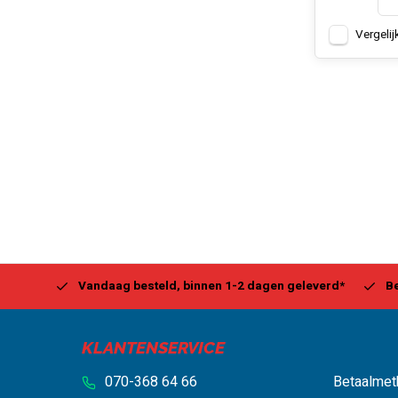
Vergelij
Center
Vandaag besteld, binnen 1-2 dagen geleverd*
Be
KLANTENSERVICE
070-368 64 66
Betaalmet