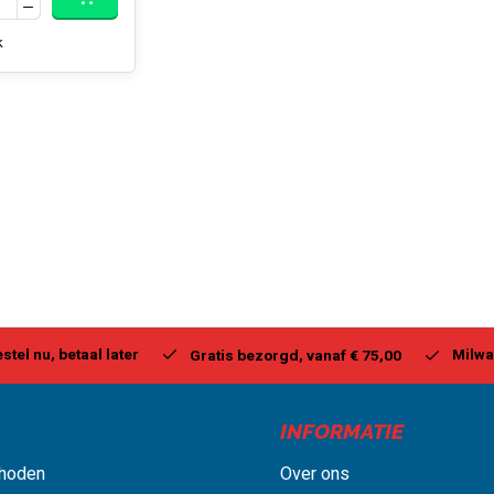
k
stel nu, betaal later
Milwa
Gratis bezorgd, vanaf € 75,00
INFORMATIE
hoden
Over ons