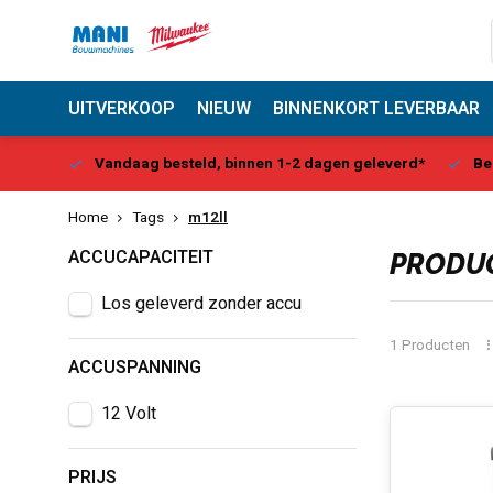
UITVERKOOP
NIEUW
BINNENKORT LEVERBAAR
Center
Vandaag besteld, binnen 1-2 dagen geleverd*
Be
Home
Tags
m12ll
ACCUCAPACITEIT
PRODUC
Los geleverd zonder accu
1 Producten
ACCUSPANNING
12 Volt
PRIJS