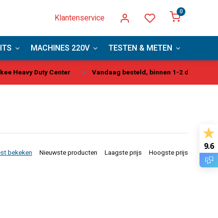
0
Klantenservice
ITS
MACHINES 220V
TESTEN & METEN
PBM
kee Heavy Duty Center
Vandaag besteld, binnen 1-2 dagen gel
9.6
st bekeken
Nieuwste producten
Laagste prijs
Hoogste prijs