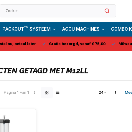
PACKOUT™ SYSTEEM
ACCU MACHINES
COMBO K
stel nu, betaal later
Gratis bezorgd, vanaf € 75,00
Milwau
TEN GETAGD MET M12LL
Pagina 1 van 1
Mee