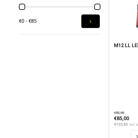
€0 - €85
M12 LL LE
€95,90
€85,00
€102,85
Incl. 