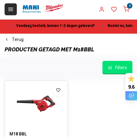
0
Vandaag besteld, binnen 1-2 dagen geleverd*
Bestel nu, betaal la
Terug
PRODUCTEN GETAGD MET M18BBL
Filters
9.6
M18 BBL