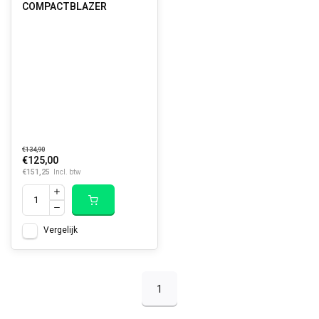
COMPACTBLAZER
€134,90
€125,00
€151,25
Incl. btw
Vergelijk
1