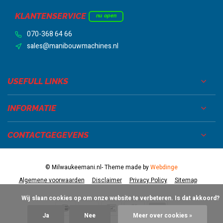
KLANTENSERVICE
nu open
070-368 64 66
sales@manibouwmachines.nl
USEFULL LINKS
INFORMATIE
CONTACTGEGEVENS
© Milwaukeemani.nl
- Theme made by
Webdinge
Algemene voorwaarden
Disclaimer
Privacy Policy
Sitemap
            Wij slaan cookies op om onze website te verbeteren. Is dat akkoord?

Ja
Nee
Meer over cookies »