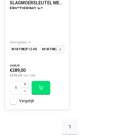
SLAGMOERSLEUTEL MET
FRICTIERING ½″
Verkrijgbaar in
M18 FIW2F12-0X
M18 FIW2F12-502X
€328,90
€289,00
€349,69
Incl. btw
Vergelijk
1