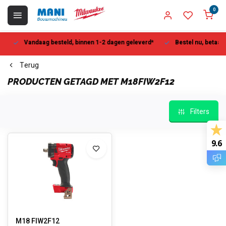
0
Vandaag besteld, binnen 1-2 dagen geleverd*
Bestel nu, betaal la
Terug
PRODUCTEN GETAGD MET M18FIW2F12
Filters
9.6
M18 FIW2F12