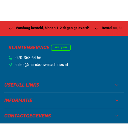
Vandaag besteld, binnen 1-2 dagen geleverd*
Bestel nu, betaal la
KLANTENSERVICE
nu open
070-368 64 66
sales@manibouwmachines.nl
USEFULL LINKS
INFORMATIE
CONTACTGEGEVENS