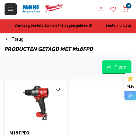
0
Vandaag besteld, binnen 1-2 dagen geleverd*
Bestel nu, betaal la
Terug
PRODUCTEN GETAGD MET M18FPD
Filters
9.6
M18 FPD3