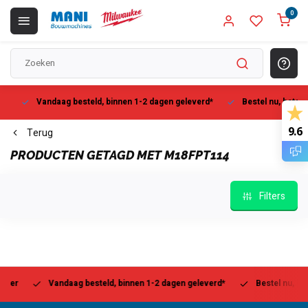
0
Vandaag besteld, binnen 1-2 dagen geleverd*
Bestel nu, betaal la
9.6
Terug
PRODUCTEN GETAGD MET M18FPT114
Filters
r
Vandaag besteld, binnen 1-2 dagen geleverd*
Bestel nu, betaal 