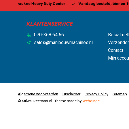
 Center
Vandaag besteld, binnen 1-2 dagen geleverd*
B
KLANTENSERVICE
070-368 64 66
Betaalmet
sales@manibouwmachines.nl
Verzenden
Contact
Mijn accou
Algemene voorwaarden
Disclaimer
Privacy Policy
Sitemap
© Milwaukeemani.nl
- Theme made by
Webdinge