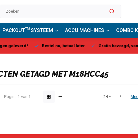
PACKOUT™ SYSTEEM
ACCU MACHINES
COMBO K
stel nu, betaal later
Gratis bezorgd, vanaf € 75,00
Milwau
TEN GETAGD MET M18HCC45
Pagina 1 van 1
Mee