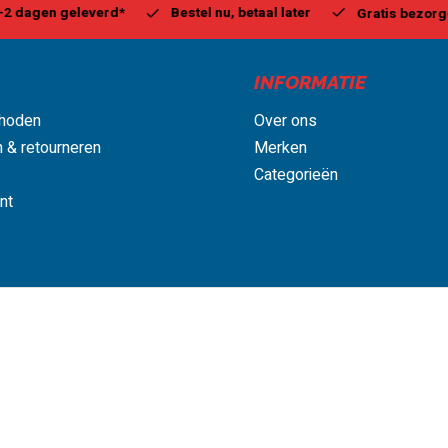
estel nu, betaal later
Milw
Gratis bezorgd, vanaf € 75,00
INFORMATIE
hoden
Over ons
 & retourneren
Merken
Categorieën
nt