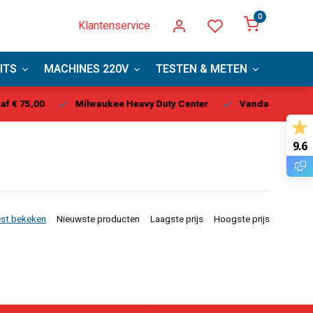
0
Klantenservice
ITS
MACHINES 220V
TESTEN & METEN
PBM
kee Heavy Duty Center
Vandaag besteld, binnen 1-2 dagen ge
9.6
st bekeken
Nieuwste producten
Laagste prijs
Hoogste prijs