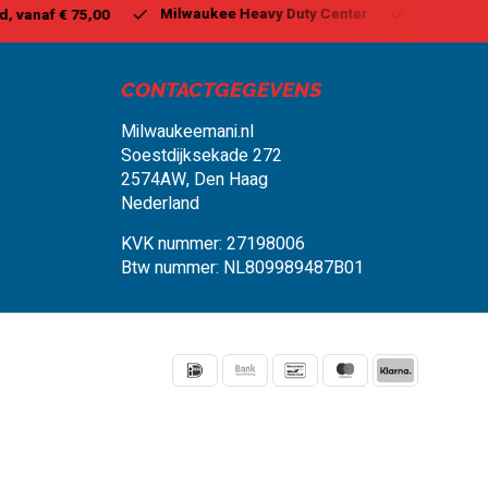
aukee Heavy Duty Center
Vandaag besteld, binnen 1-2 dagen g
CONTACTGEGEVENS
Milwaukeemani.nl
Soestdijksekade 272
2574AW, Den Haag
Nederland
KVK nummer: 27198006
Btw nummer: NL809989487B01