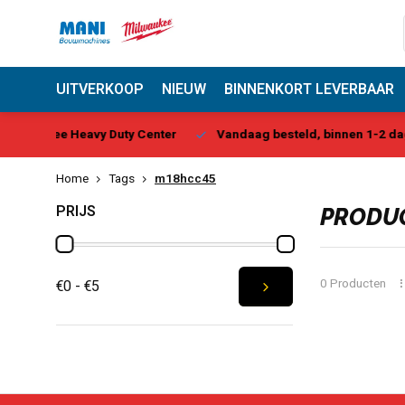
UITVERKOOP
NIEUW
BINNENKORT LEVERBAAR
 Center
Vandaag besteld, binnen 1-2 dagen geleverd*
Be
Home
Tags
m18hcc45
PRIJS
PRODUC
0 Producten
€0 - €5