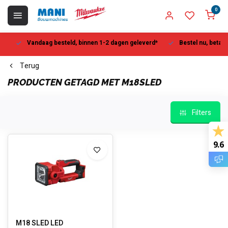
0
Vandaag besteld, binnen 1-2 dagen geleverd*
Bestel nu, betaal la
Terug
PRODUCTEN GETAGD MET M18SLED
Filters
9.6
M18 SLED LED