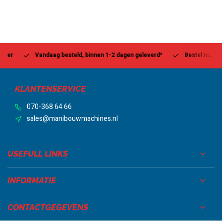
Vandaag besteld, binnen 1-2 dagen geleverd*
Bestel nu, betaal l
KLANTENSERVICE
070-368 64 66
sales@manibouwmachines.nl
USEFULL LINKS
INFORMATIE
CONTACTGEGEVENS