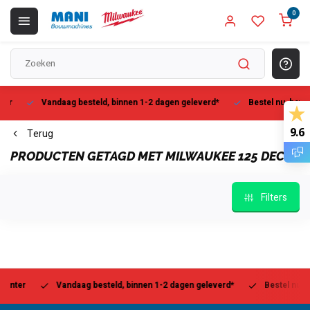
0
Vandaag besteld, binnen 1-2 dagen geleverd*
Bestel nu, betaal la
9.6
Terug
PRODUCTEN GETAGD MET MILWAUKEE 125 DEC
Filters
r
Vandaag besteld, binnen 1-2 dagen geleverd*
Bestel nu, betaal 