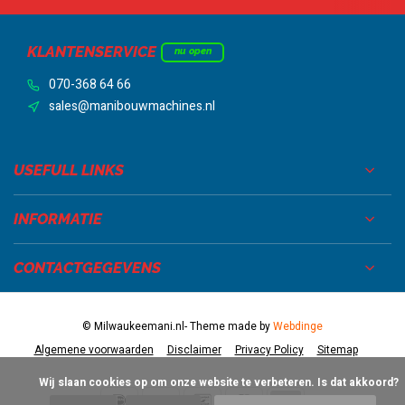
KLANTENSERVICE
nu open
070-368 64 66
sales@manibouwmachines.nl
USEFULL LINKS
INFORMATIE
CONTACTGEGEVENS
© Milwaukeemani.nl
- Theme made by
Webdinge
Algemene voorwaarden
Disclaimer
Privacy Policy
Sitemap
            Wij slaan cookies op om onze website te verbeteren. Is dat akkoord?
