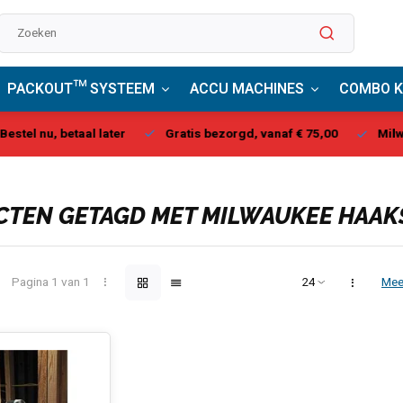
PACKOUT™ SYSTEEM
ACCU MACHINES
COMBO K
stel nu, betaal later
Gratis bezorgd, vanaf € 75,00
Milwau
TEN GETAGD MET MILWAUKEE HAA
Pagina 1 van 1
Mee