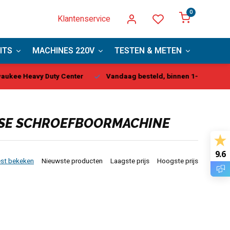
0
Klantenservice
ITS
MACHINES 220V
TESTEN & METEN
PBM
kee Heavy Duty Center
Vandaag besteld, binnen 1-2 dagen gel
KSE SCHROEFBOORMACHINE
9.6
st bekeken
Nieuwste producten
Laagste prijs
Hoogste prijs