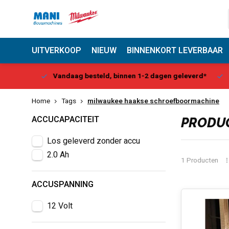
UITVERKOOP
NIEUW
BINNENKORT LEVERBAAR
Center
Vandaag besteld, binnen 1-2 dagen geleverd*
Be
Home
Tags
milwaukee haakse schroefboormachine
ACCUCAPACITEIT
PRODUC
Los geleverd zonder accu
2.0 Ah
1 Producten
ACCUSPANNING
12 Volt