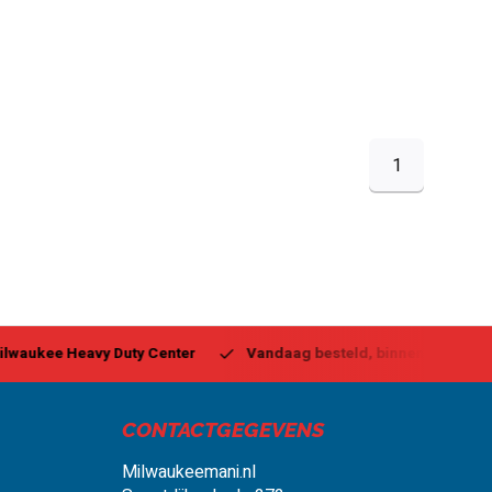
1
ukee Heavy Duty Center
Vandaag besteld, binnen 1-2 dagen g
CONTACTGEGEVENS
Milwaukeemani.nl