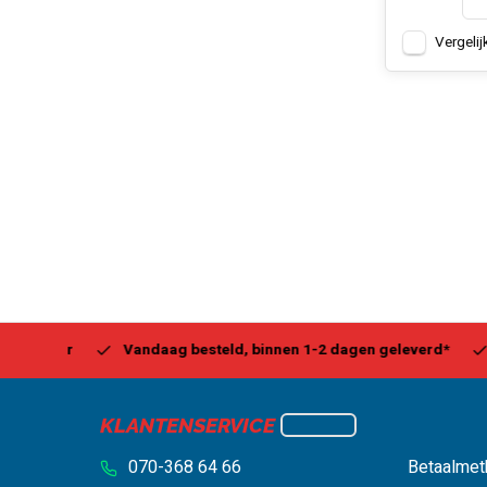
Vergelij
Center
Vandaag besteld, binnen 1-2 dagen geleverd*
Be
KLANTENSERVICE
070-368 64 66
Betaalmet