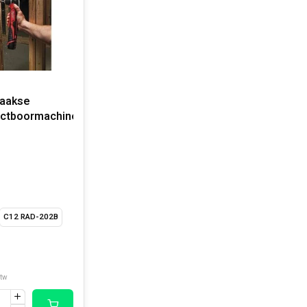
haakse
ctboormachine
C12 RAD-202B
btw