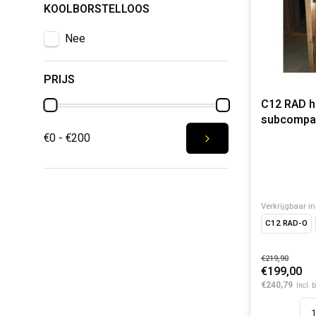
KOOLBORSTELLOOS
Nee
PRIJS
C12 RAD 
subcompa
€0 - €200
Verkrijgbaar in
C12 RAD-O
€219,90
€199,00
€240,79
Incl. 