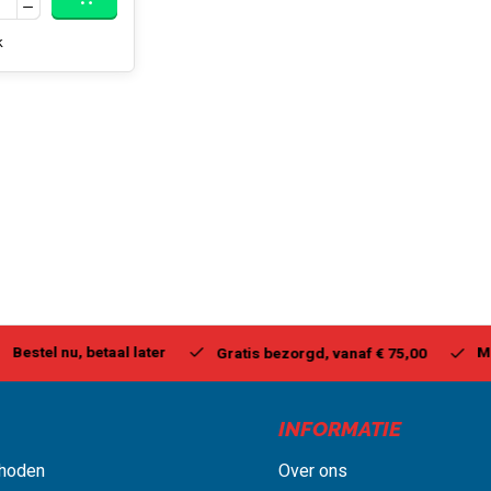
k
stel nu, betaal later
Milwa
Gratis bezorgd, vanaf € 75,00
INFORMATIE
hoden
Over ons