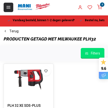
0
Vandaag besteld, binnen 1-2 dagen geleverd*
Bestel nu, betaal la
Terug
PRODUCTEN GETAGD MET MILWAUKEE PLH32
Filters
9.6
PLH 32 XE SDS-PLUS